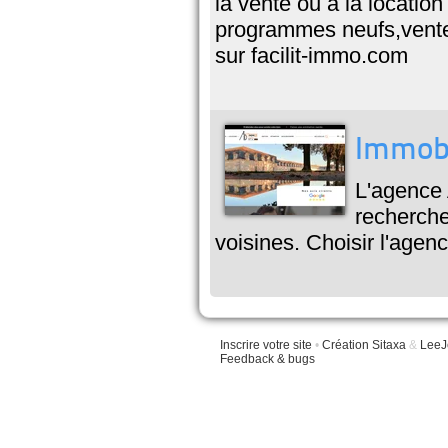
la vente ou à la location
programmes neufs,vente,
sur facilit-immo.com
Immobi
L'agence
recherche
voisines. Choisir l'agen
Inscrire votre site
•
Création Sitaxa
&
LeeJ
Feedback & bugs