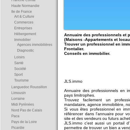
Franche Comté
Haute Normandie
Ile de France
Art & Culture
Commerces
Entreprises
Hébergement
Annuaire des professionnels et p
(Maisons -Appartements et loca
Immobilier
Trouver un professionnel en immo
Agences immobilières
Frontalier.
Diagnostic
Conseils en immobilier.
Loisirs
Santé
Société
Sport
Tourisme
JLS.immo
Languedoc Roussillon
Annuaire des professionnels en i
Limousin
pays limitrophes.
Lorraine
Trouvez facilement un professi
mandataire, agence immobilière, nota
Midi Pyrénées
Si vous êtes professionnel en immo
Nord Pas de Calais
référencer dans l'annuaire pour vo
Paca
site et des vendeurs ou futurs ache
Pays de la Loire
JLS.immo c'est aussi un portail 
permettre de trouver un bien a vend
Picardie