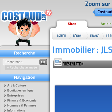
Zoom sur l
Costaud
Sites
Article
Accueil
Régional
France
Ile d
Fran
Immobilier : J
Recherche
OK
Présentation
» Recherche avancée
Navigation
Art & Culture
Boutiques en ligne
Entreprises
Finance & Economie
Hommes & Femmes
Informations