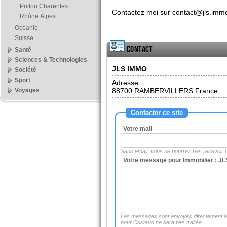
Poitou Charentes
Contactez moi sur contact@jls.imm
Rhône Alpes
Océanie
Suisse
Contact
Santé
Sciences & Technologies
JLS IMMO
Société
Sport
Adresse :
Voyages
88700
RAMBERVILLERS France
Contacter ce site
Votre mail
Sans email, vous ne pourrez pas recevoir
Votre message pour Immobilier : J
Les messages sont envoyés directement 
pour Costaud ne sera pas traitée.