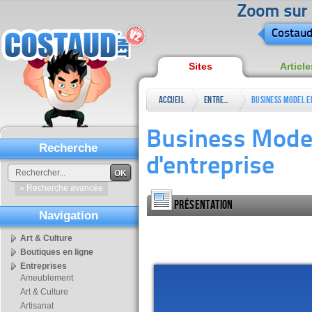
Zoom sur l
Costaud
Sites
Article
Accueil
Entreprises
Business Model e
création d'entre
Business Model 
Recherche
d'entreprise
OK
» Recherche avancée
Présentation
Navigation
Art & Culture
Boutiques en ligne
Entreprises
Ameublement
Art & Culture
Artisanat