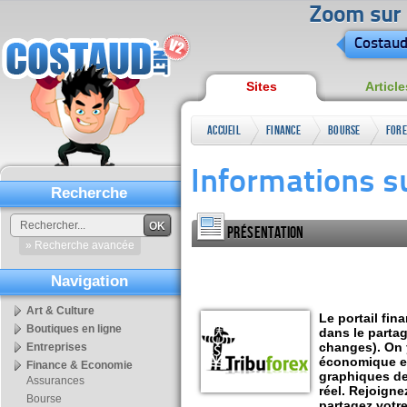
Zoom sur l
Costaud
Sites
Article
Accueil
Finance
Bourse
For
&
Informations su
Economie
Recherche
OK
Présentation
» Recherche avancée
Navigation
Art & Culture
Le portail fin
Boutiques en ligne
dans le parta
changes). On y
Entreprises
économique et 
Finance & Economie
graphiques de
Assurances
réel. Rejoigne
Bourse
partagez votr