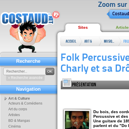
Zoom sur l
Costaud
Sites
Article
Accueil
Art &
Musique
Fol
Culture
app
Folk Percussiv
Da
Recherche
Charly et sa D
OK
» Recherche avancée
Présentation
Navigation
Art & Culture
Acteurs & Comédiens
Art du corps
Du bois, des cord
Artistes
Percussive et des
BD & Mangas
Une guitare de 189
parlent et du "Do 
Cinéma