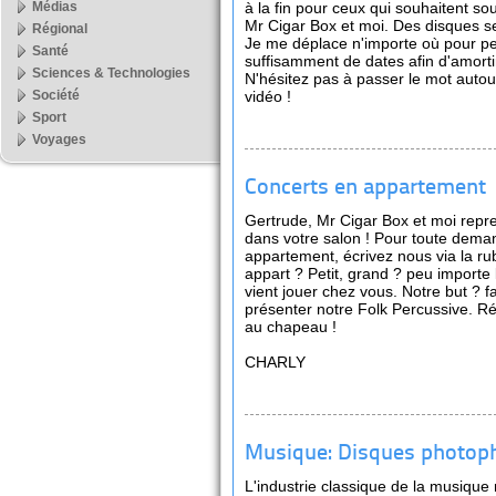
Médias
à la fin pour ceux qui souhaitent so
Mr Cigar Box et moi. Des disques se
Régional
Je me déplace n'importe où pour pe
Santé
suffisamment de dates afin d'amorti
Sciences & Technologies
N'hésitez pas à passer le mot autour
Société
vidéo !
Sport
Voyages
Concerts en appartement
Gertrude, Mr Cigar Box et moi repr
dans votre salon ! Pour toute deman
appartement, écrivez nous via la ru
appart ? Petit, grand ? peu importe 
vient jouer chez vous. Notre but ? 
présenter notre Folk Percussive. R
au chapeau !
CHARLY
Musique: Disques photop
L'industrie classique de la musique m