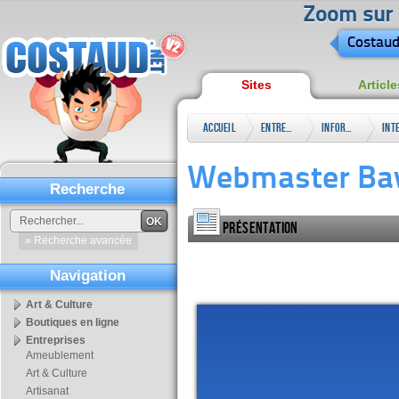
Zoom sur l
Costaud
Sites
Article
Accueil
Entreprises
Informatique
& High
Webmaster Bay
Tech
Recherche
OK
Présentation
» Recherche avancée
Navigation
Art & Culture
Boutiques en ligne
Entreprises
Ameublement
Art & Culture
Artisanat