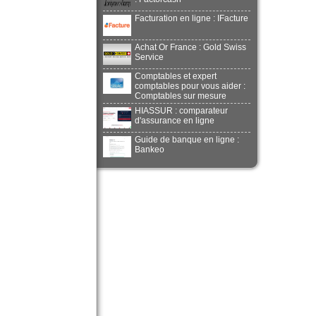
Facturation en ligne : IFacture
Achat Or France : Gold Swiss
Service
Comptables et expert
comptables pour vous aider :
Comptables sur mesure
HIASSUR : comparateur
d'assurance en ligne
Guide de banque en ligne :
Bankeo