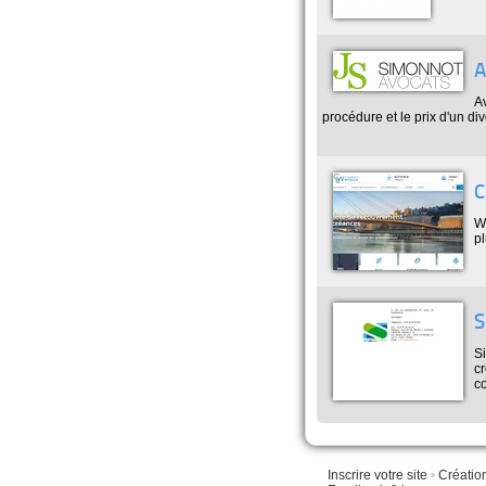
A
A
procédure et le prix d'un di
C
W
pl
S
Si
cr
co
Inscrire votre site
•
Créatio