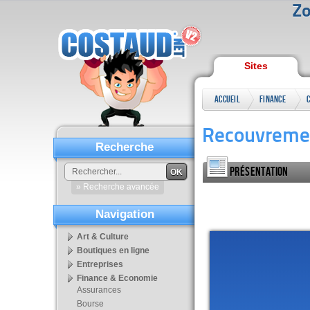
Zo
Sites
Accueil
Finance
&
Recouvremen
Economie
Recherche
Présentation
OK
» Recherche avancée
Navigation
Art & Culture
Boutiques en ligne
Entreprises
Finance & Economie
Assurances
Bourse