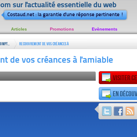
om sur l'actualité essentielle du web
Costaud.net : la garantie d'une réponse pertinente !
Articles
Promotions
Evènements
Comptabilité
Recouvrement de vos créances à
l'amiable
t de vos créances à l'amiable
Visiter ce
En découv