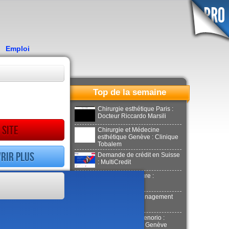
Emploi
Top de la semaine
Chirurgie esthétique Paris :
Docteur Riccardo Marsili
 site
Chirurgie et Médecine
esthétique Genève : Clinique
Tobalem
rir plus
Demande de crédit en Suisse
: MultiCredit
Location de voiture :
Donilocation
LaPuerta : Déménagement
Genève
Docteur Xavier Tenorio :
Aesthetics Clinic Genève