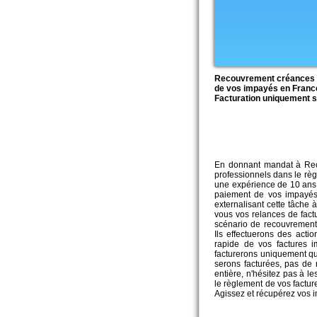
Recouvrement créances am
de vos impayés en France 
Facturation uniquement s
En donnant mandat à Rec
professionnels dans le règ
une expérience de 10 ans
paiement de vos impayé
externalisant cette tâche
vous vos relances de fact
scénario de recouvrement 
Ils effectuerons des acti
rapide de vos factures 
facturerons uniquement qu
serons facturées, pas de r
entière, n'hésitez pas à l
le règlement de vos factur
Agissez et récupérez vos 