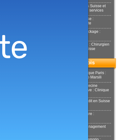
Déménagements Suisse et
international : NJ services
Achat or en Suisse :
Estimation gratuite
Location box Stockage :
Stockeet
Docteur Smarrito : Chirurgien
esthétique en Suisse
Top du mois
Chirurgie esthétique Paris :
Docteur Riccardo Marsili
Chirurgie et Médecine
esthétique Genève : Clinique
Tobalem
Demande de crédit en Suisse
: MultiCredit
Location de voiture :
Donilocation
LaPuerta : Déménagement
Genève
Docteur Xavier Tenorio :