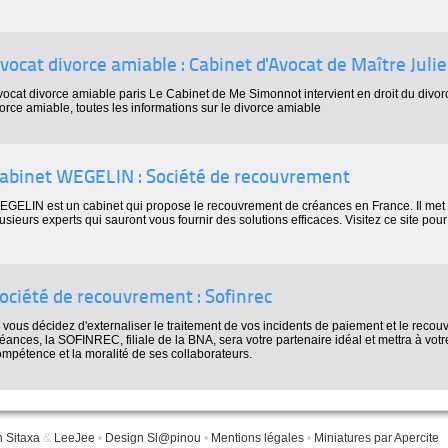
vocat divorce amiable : Cabinet d'Avocat de Maître Jul
vocat divorce amiable paris Le Cabinet de Me Simonnot intervient en droit du divor
vorce amiable, toutes les informations sur le divorce amiable
abinet WEGELIN : Société de recouvrement
EGELIN est un cabinet qui propose le recouvrement de créances en France. Il met 
usieurs experts qui sauront vous fournir des solutions efficaces. Visitez ce site pour
ociété de recouvrement : Sofinrec
 vous décidez d'externaliser le traitement de vos incidents de paiement et le reco
éances, la SOFINREC, filiale de la BNA, sera votre partenaire idéal et mettra à votre
mpétence et la moralité de ses collaborateurs.
n Sitaxa
&
LeeJee
•
Design Sl@pinou
•
Mentions légales
•
Miniatures par Apercite