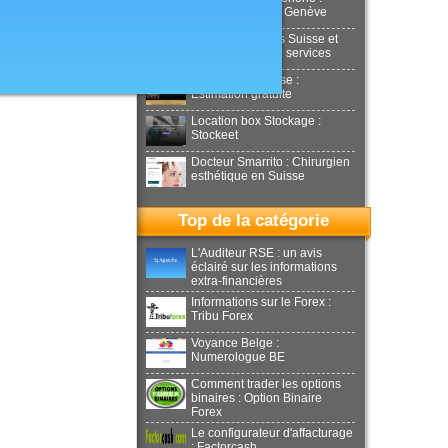
Aesthetics Clinic Genève
Déménagements Suisse et
international : NJ services
Achat or en Suisse :
Estimation gratuite
Location box Stockage :
Stockeet
Docteur Smarrito : Chirurgien
esthétique en Suisse
Top de la catégorie
L'Auditeur RSE : un avis
éclairé sur les informations
extra-financières
Informations sur le Forex :
Tribu Forex
Voyance Belge :
Numerologue BE
Comment trader les options
binaires : Option Binaire
Forex
Le configurateur d'affacturage
: Factorcash