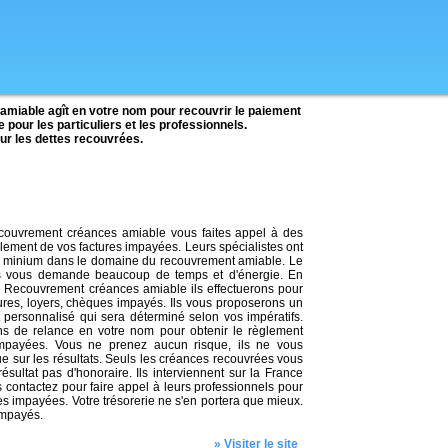
iable agît en votre nom pour recouvrir le paiement
pour les particuliers et les professionnels.
ur les dettes recouvrées.
ouvrement créances amiable vous faites appel à des
lement de vos factures impayées. Leurs spécialistes ont
 minium dans le domaine du recouvrement amiable. Le
s vous demande beaucoup de temps et d'énergie. En
 à Recouvrement créances amiable ils effectuerons pour
ures, loyers, chèques impayés. Ils vous proposerons un
personnalisé qui sera déterminé selon vos impératifs.
ons de relance en votre nom pour obtenir le règlement
impayées. Vous ne prenez aucun risque, ils ne vous
e sur les résultats. Seuls les créances recouvrées vous
ésultat pas d'honoraire. Ils interviennent sur la France
es contactez pour faire appel à leurs professionnels pour
es impayées. Votre trésorerie ne s'en portera que mieux.
impayés.
» Visiter le site