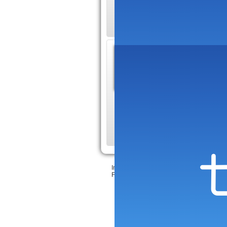
les rallyes en Fran
Pilote
Sebastien
rallye au
champion du monde 
plusieurs années, re
Inscrire votre site
•
Création Sitaxa
&
LeeJ
Feedback & bugs