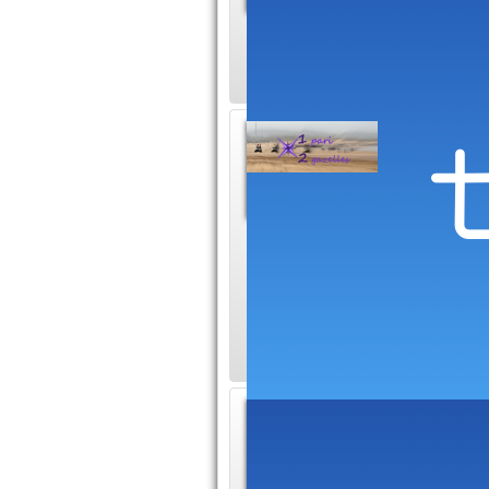
rallyes t
souhaitant découvri
1pari2
Gazell
1pari2
Le blog de Katia et
la visibilité pour a
Rallye Aïcha des G
Actual
Besoin de