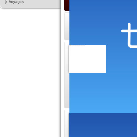
Voyages
Consei
: Prépa
Vous trou
de préparation, arti
Renault 4L et plus
Rallye
PremDriv