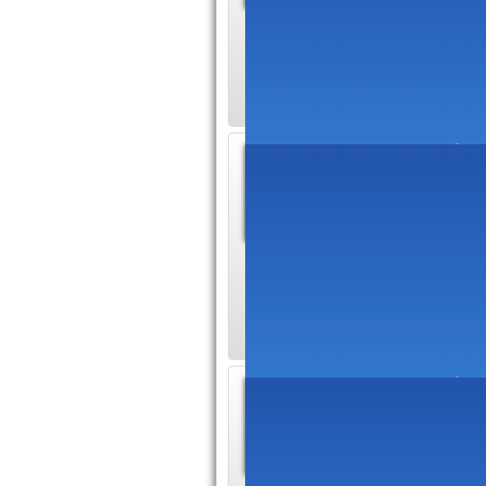
connaitre
constructeurs dan
Découvrez toutes l
Photos
EWRC.cz e
photos de
minimum une galeri
tous les rallyes de 
Forum s
RallyeFor
tous ceux