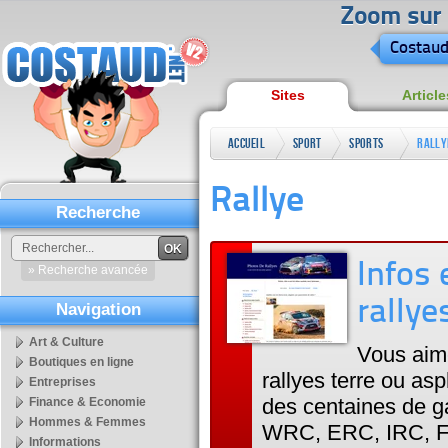
Zoom sur l
Costaud
Sites
Article
Accueil
Sport
Sports
Rally
mécaniques
Rallye
Recherche
OK
Infos 
» Recherche avancée
rallye
Navigation
Art & Culture
Vous aime
Boutiques en ligne
rallyes terre ou as
Entreprises
des centaines de g
Finance & Economie
Hommes & Femmes
WRC, ERC, IRC, Fra
Informations