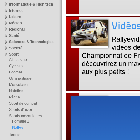
Informatique & High tech
Internet
Loisirs
Médias
Vidéos
Régional
Santé
Rallyevid
Sciences & Technologies
vidéos d
Société
Championnat de Fra
Sport
Athlétisme
découvrirez un max
Cyclisme
aux plus petits !
Football
Gymnastique
Musculation
Natation
Pêche
Rallye
Sport de combat
Sports d'hiver
Rumeurs2R
Sports mécaniques
Formule 1
passionné
Rallye
afin de les partager
Tennis